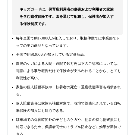
キッズガードは、保育所利用者の傷害および利用者の家族
を含む賠償保険です。園を通じて配布し、保護者が加入す
る保険制度です。
毎年全国で約17,000人が加入しており、取扱件数では事業部でト
ップの主力商品となっています。
全国で約80,000人が加入している定番商品。
園児のケガによる入院・通院で10万円以下のご請求については、
電話による事故報告だけで保険金が支払われることから、とても
利便性が高い。
家族の個人賠償事故や、扶養者の死亡・重度後遺障害も補償され
る。
個人賠償責任は家族も補償対象で、各地で義務化されている自転
車保険の加入にも対応できる。
駐車場での保育時間外の子どものケガや、他者の持ち物破損にも
対応できるため、保護者同士のトラブル防止などに効果が期待で
きる。