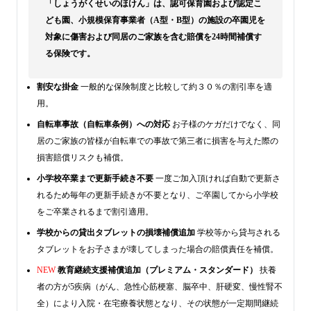
「しょうがくせいのほけん」は、認可保育園および認定こ
ども園、小規模保育事業者（A型・B型）の施設の卒園児を
対象に傷害および同居のご家族を含む賠償を24時間補償す
る保険です。
割安な掛金
一般的な保険制度と比較して約３０％の割引率を適
用。
自転車事故（自転車条例）への対応
お子様のケガだけでなく、同
居のご家族の皆様が自転車での事故で第三者に損害を与えた際の
損害賠償リスクも補償。
小学校卒業まで更新手続き不要
一度ご加入頂ければ自動で更新さ
れるため毎年の更新手続きが不要となり、ご卒園してから小学校
をご卒業されるまで割引適用。
学校からの貸出タブレットの損壊補償追加
学校等から貸与される
タブレットをお子さまが壊してしまった場合の賠償責任を補償。
NEW
教育継続支援補償追加（プレミアム・スタンダード）
扶養
者の方が5疾病（がん、急性心筋梗塞、脳卒中、肝硬変、慢性腎不
全）により入院・在宅療養状態となり、その状態が一定期間継続